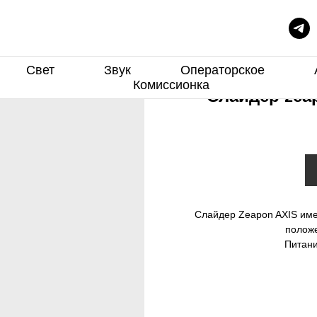
Свет
Звук
Операторское
Комиссионка
Слайдер zeap
Слайдер Zeapon AXIS имее
положе
Питани