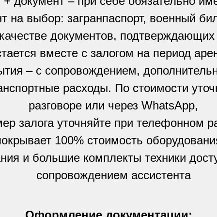
 + документ – при себе обязательно им
т на выбор: загранпаспорт, военный бил
 качестве документов, подтверждающих
стается вместе с залогом на период аре
рытия – с сопровождением, дополнитель
анспортные расходы. По стоимости уто
разговоре или через WhatsApp,
мер залога уточняйте при телефонном р
покрывает 100% стоимость оборудовани
ния и большие комплекты техники досту
сопровождением ассистента
Оформление документации: