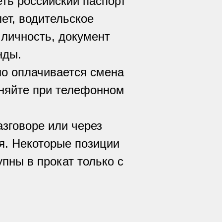
еть российский паспорт
ет, водительское
 личность, документ
нды.
но оплачивается смена
чняйте при телефонном
азговоре или через
я. Некоторые позиции
пны в прокат только с