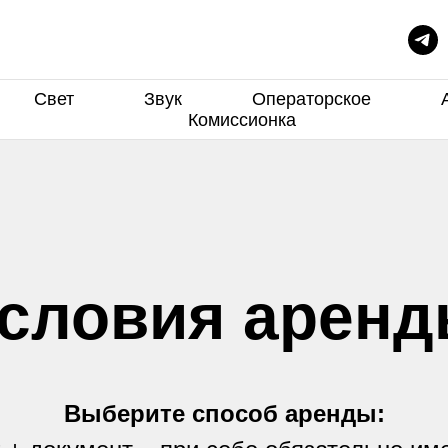
Аренда Фото и Видео техники в Иркутске
уточный прокат фотоаппарата и видеокамеры, кинокамеры. Консульт
оптимального комплекта под Ваши различные задачи.
Свет
Звук
Операторское
Комиссионка
словия арен
Выберите способ аренды: